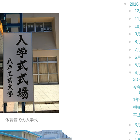
▼
2016
►
1
►
1
►
1
►
9
►
8
►
7
►
6
►
5
▼
4
3D
今
1
機
平
体育館での入学式
►
3
►
2