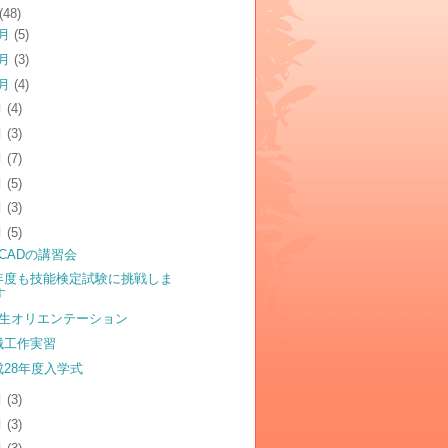
(48)
2月
(5)
1月
(3)
0月
(4)
月
(4)
月
(3)
月
(7)
月
(5)
月
(3)
月
(5)
 CADの講習会
年度も技能検定試験に挑戦しま
す
年生オリエンテーション
械工作実習
成28年度入学式
月
(3)
月
(3)