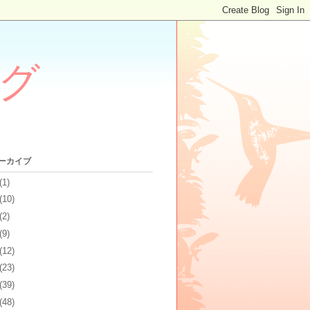
グ
アーカイブ
(1)
(10)
(2)
(9)
(12)
(23)
(39)
(48)