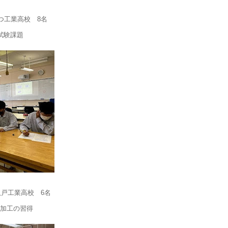
つ工業高校 8名
試験課題
八戸工業高校 6名
加工の習得