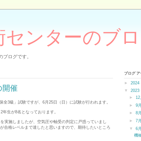
術センターのブロ
のブログです。
ブログ 
►
2024
の開催
▼
2023
►
1
保全3級」試験ですが、6月25日（日）に試験が行われます。
►
9
・2年生が8名となっております。
►
8
►
7
会を実施しましたが、空気圧や軸受の判定に戸惑っていまし
が合格レベルまで達したと思いますので、期待したいところ
▼
6
機