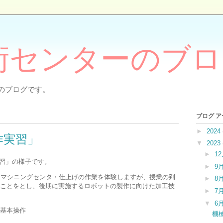
術センターのブロ
のブログです。
ブログ 
►
2024
作実習」
▼
2023
►
1
習」の様子です。
►
9
・マシニングセンタ・仕上げの作業を体験しますが、授業の到
►
8
ことをとし、後期に実施するロボットの製作に向けた加工技
►
7
▼
6
基本操作
機