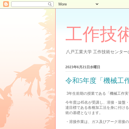
工作技
八戸工業大学 工作技術センター
2023年6月21日水曜日
令和5年度「機械工
3年生前期の授業である「機械工作実
今年度は45名が受講し、溶接・旋盤
達目標である各種加工法を身に付ける
術の基礎となります。
・溶接作業は、ガス及びアーク溶接の